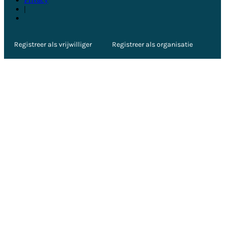
|
Registreer als vrijwilliger
Registreer als organisatie